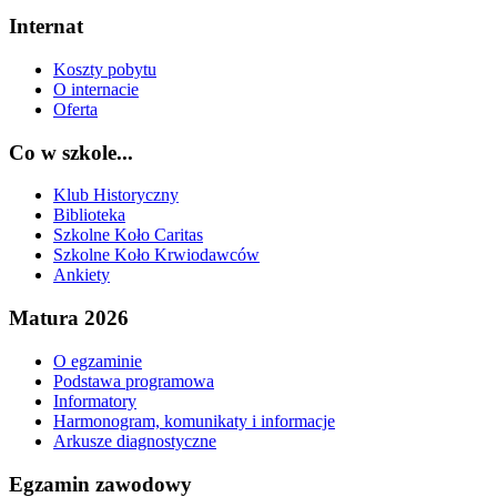
Internat
Koszty pobytu
O internacie
Oferta
Co w szkole...
Klub Historyczny
Biblioteka
Szkolne Koło Caritas
Szkolne Koło Krwiodawców
Ankiety
Matura 2026
O egzaminie
Podstawa programowa
Informatory
Harmonogram, komunikaty i informacje
Arkusze diagnostyczne
Egzamin zawodowy