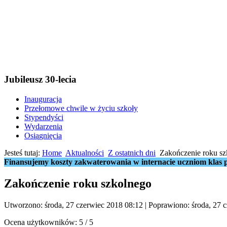
Jubileusz 30-lecia
Inauguracja
Przełomowe chwile w życiu szkoły
Stypendyści
Wydarzenia
Osiągnięcia
Jesteś tutaj:
Home
Aktualności
Z ostatnich dni
Zakończenie roku sz
Finansujemy koszty zakwaterowania w internacie uczniom klas p
Zakończenie roku szkolnego
Utworzono: środa, 27 czerwiec 2018 08:12
|
Poprawiono: środa, 27 
Ocena użytkowników:
5
/
5