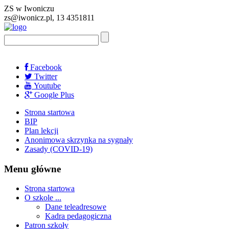
ZS w Iwoniczu
zs@iwonicz.pl, 13 4351811
Facebook
Twitter
Youtube
Google Plus
Strona startowa
BIP
Plan lekcji
Anonimowa skrzynka na sygnały
Zasady (COVID-19)
Menu główne
Strona startowa
O szkole ...
Dane teleadresowe
Kadra pedagogiczna
Patron szkoły