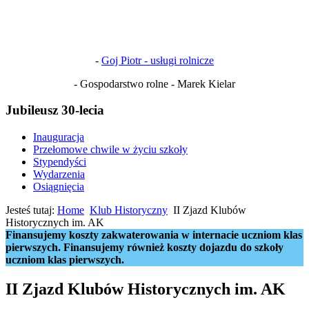
-
Goj Piotr - usługi rolnicze
- Gospodarstwo rolne - Marek Kielar
Jubileusz 30-lecia
Inauguracja
Przełomowe chwile w życiu szkoły
Stypendyści
Wydarzenia
Osiągnięcia
Jesteś tutaj:
Home
Klub Historyczny
II Zjazd Klubów
Historycznych im. AK
Finansujemy koszty zakwaterowania w internacie uczniom klas
pierwszych. Finansujemy również koszty dojazdu do szkoły
uczniom klas pierwszych.
II Zjazd Klubów Historycznych im. AK