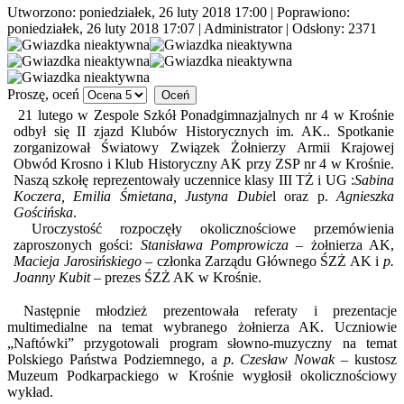
Utworzono: poniedziałek, 26 luty 2018 17:00
|
Poprawiono:
poniedziałek, 26 luty 2018 17:07
|
Administrator
| Odsłony: 2371
Proszę, oceń
21 lutego w Zespole Szkół Ponadgimnazjalnych nr 4 w Krośnie
odbył się II zjazd Klubów Historycznych im. AK.. Spotkanie
zorganizował Światowy Związek Żołnierzy Armii Krajowej
Obwód Krosno i Klub Historyczny AK przy ZSP nr 4 w Krośnie.
Naszą szkołę reprezentowały uczennice klasy III TŻ i UG :
Sabina
Koczera, Emilia Śmietana, Justyna Dubie
l oraz p.
Agnieszka
Gościńska
.
Uroczystość rozpoczęły okolicznościowe przemówienia
zaproszonych gości:
Stanisława Pomprowicza
– żołnierza AK,
Macieja Jarosińskiego
– członka Zarządu Głównego ŚZŻ AK i
p.
Joanny Kubit
– prezes ŚZŻ AK w Krośnie.
Następnie młodzież prezentowała referaty i prezentacje
multimedialne na temat wybranego żołnierza AK. Uczniowie
„Naftówki” przygotowali program słowno-muzyczny na temat
Polskiego Państwa Podziemnego, a
p. Czesław Nowak
– kustosz
Muzeum Podkarpackiego w Krośnie wygłosił okolicznościowy
wykład.