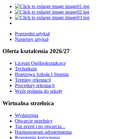
Poprzedni artykuł
Następny artykuł
Oferta kształcenia 2026/27
Liceum Ogólnokształcące
Technikum
Branżowa Szkoła I Stopnia
Terminy rekrutacji
Procedury rekrutacji
Wzór podania do szkoły
Wirtualna strzelnica
Wydarzenia
Otwarcie strzelnicy
Tuż przed i po otwarciu...
Harmonogram udostępnienia
Regulamin korzystania