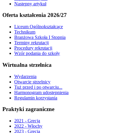
Następny artykuł
Oferta kształcenia 2026/27
Liceum Ogólnokształcące
Technikum
Branżowa Szkoła I Stopnia
Terminy rekrutacji
Procedury rekrutacji
Wzór podania do szkoły
Wirtualna strzelnica
Wydarzenia
Otwarcie strzelnicy
Tuż przed i po otwarciu...
Harmonogram udostępnienia
Regulamin korzystania
Praktyki zagraniczne
2021 - Grecja
2022 - Włochy
2023 - Grecja