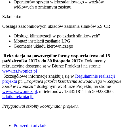
Operatorów sprzętu wielozadaniowego – wózków
widłowych o zmiennym zasięgu
Szkolenia:
Obsługa zasobnikowych układów zasilania silników ZS-CR
Obsługa klimatyzacji w pojazdach silnikowych"
Montaż instalacji zasilania LPG
Geometria układu kierowniczego
Rekrutacja na poszczególne formy wsparcia trwa od 15
października 2017r. do 30 listopada 2017r.
Dokumenty
rekrutacyjne dostępne są w Biurze Projektu i na stronie
www.zs.iwonicz.pl
Szczegółowe informacje znajdują się w
Regulaminie realizacji
projektu
pt.
„Poprawa jakości kształcenia zawodowego w Zespole
Szkół w Iwoniczu”
dostępnym w: Biurze Projektu, na stronie
www.zs.iwonicz.pl,
nr telefonów: 134351811 lub 509233066.
Ulotka rekrutacji.
Przygotował szkolny koordynator projektu.
Poprzedni artykuł