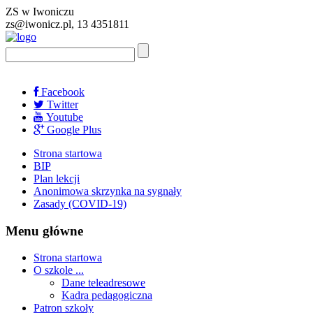
ZS w Iwoniczu
zs@iwonicz.pl, 13 4351811
Facebook
Twitter
Youtube
Google Plus
Strona startowa
BIP
Plan lekcji
Anonimowa skrzynka na sygnały
Zasady (COVID-19)
Menu główne
Strona startowa
O szkole ...
Dane teleadresowe
Kadra pedagogiczna
Patron szkoły