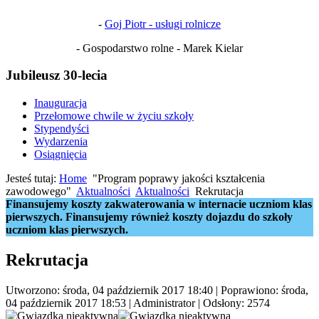
-
Goj Piotr - usługi rolnicze
- Gospodarstwo rolne - Marek Kielar
Jubileusz 30-lecia
Inauguracja
Przełomowe chwile w życiu szkoły
Stypendyści
Wydarzenia
Osiągnięcia
Jesteś tutaj:
Home
"Program poprawy jakości kształcenia
zawodowego"
Aktualności
Aktualności
Rekrutacja
Finansujemy koszty zakwaterowania w internacie uczniom klas
pierwszych. Finansujemy również koszty dojazdu do szkoły
uczniom klas pierwszych.
Rekrutacja
Utworzono: środa, 04 październik 2017 18:40
|
Poprawiono: środa,
04 październik 2017 18:53
|
Administrator
| Odsłony: 2574