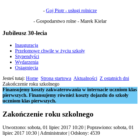
-
Goj Piotr - usługi rolnicze
- Gospodarstwo rolne - Marek Kielar
Jubileusz 30-lecia
Inauguracja
Przełomowe chwile w życiu szkoły
Stypendyści
Wydarzenia
Osiągnięcia
Jesteś tutaj:
Home
Strona startowa
Aktualności
Z ostatnich dni
Zakończenie roku szkolnego
Finansujemy koszty zakwaterowania w internacie uczniom klas
pierwszych. Finansujemy również koszty dojazdu do szkoły
uczniom klas pierwszych.
Zakończenie roku szkolnego
Utworzono: sobota, 01 lipiec 2017 10:20
|
Poprawiono: sobota, 01
lipiec 2017 10:30
|
Administrator
| Odsłony: 4539