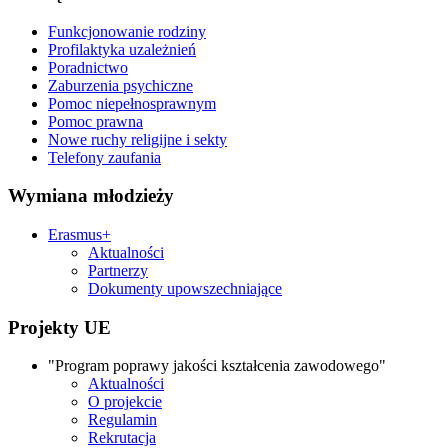
Funkcjonowanie rodziny
Profilaktyka uzależnień
Poradnictwo
Zaburzenia psychiczne
Pomoc niepełnosprawnym
Pomoc prawna
Nowe ruchy religijne i sekty
Telefony zaufania
Wymiana młodzieży
Erasmus+
Aktualności
Partnerzy
Dokumenty upowszechniające
Projekty UE
"Program poprawy jakości kształcenia zawodowego"
Aktualności
O projekcie
Regulamin
Rekrutacja