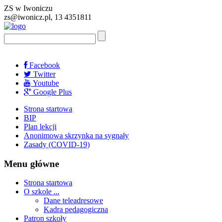
ZS w Iwoniczu
zs@iwonicz.pl, 13 4351811
Facebook
Twitter
Youtube
Google Plus
Strona startowa
BIP
Plan lekcji
Anonimowa skrzynka na sygnały
Zasady (COVID-19)
Menu główne
Strona startowa
O szkole ...
Dane teleadresowe
Kadra pedagogiczna
Patron szkoły