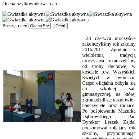
Ocena użytkowników:
5
/
5
Proszę, oceń
23 czerwca uroczyście
zakończyliśmy rok szkolny
2016/2017. Zgodnie z
wieloletnią tradycją
uroczystość rozpoczęliśmy
od strony duchowej w
kościele p.w. Wszystkich
Świętych w Iwoniczu.
Część oficjalna odbyła się
na szkolnej sali
gimnastycznej, na której
zgromadzili się uczniowie ,
nauczyciele oraz rodzice.
Po odśpiewaniu Mazurka
Dąbrowskiego Pan
Dyrektor Leszek Zajdel
podsumował mijający rok
szkolny, przypominając
najważniejsze wydarzenia