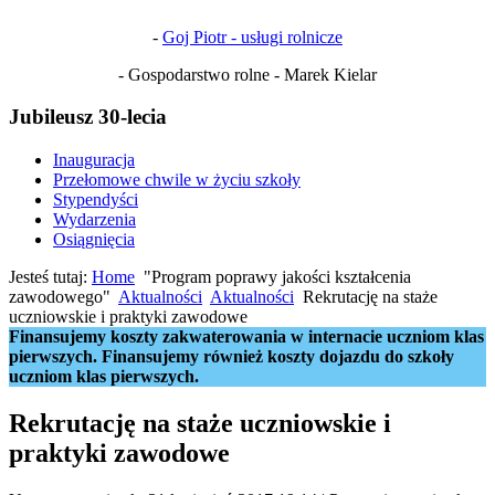
-
Goj Piotr - usługi rolnicze
- Gospodarstwo rolne - Marek Kielar
Jubileusz 30-lecia
Inauguracja
Przełomowe chwile w życiu szkoły
Stypendyści
Wydarzenia
Osiągnięcia
Jesteś tutaj:
Home
"Program poprawy jakości kształcenia
zawodowego"
Aktualności
Aktualności
Rekrutację na staże
uczniowskie i praktyki zawodowe
Finansujemy koszty zakwaterowania w internacie uczniom klas
pierwszych. Finansujemy również koszty dojazdu do szkoły
uczniom klas pierwszych.
Rekrutację na staże uczniowskie i
praktyki zawodowe