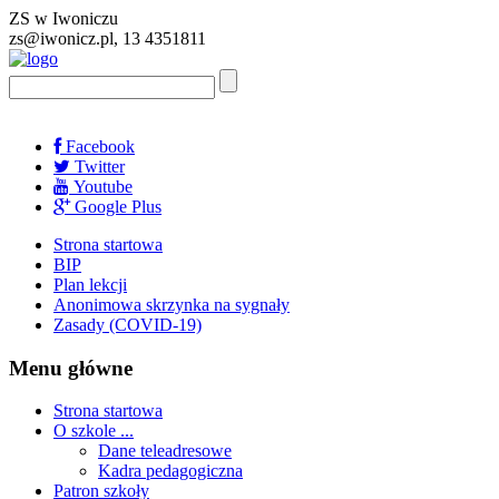
ZS w Iwoniczu
zs@iwonicz.pl, 13 4351811
Facebook
Twitter
Youtube
Google Plus
Strona startowa
BIP
Plan lekcji
Anonimowa skrzynka na sygnały
Zasady (COVID-19)
Menu główne
Strona startowa
O szkole ...
Dane teleadresowe
Kadra pedagogiczna
Patron szkoły