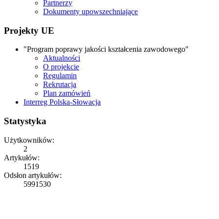
Partnerzy
Dokumenty upowszechniające
Projekty UE
"Program poprawy jakości kształcenia zawodowego"
Aktualności
O projekcie
Regulamin
Rekrutacja
Plan zamówień
Interreg Polska-Słowacja
Statystyka
Użytkowników:
2
Artykułów:
1519
Odsłon artykułów:
5991530
Copyright © 2026
ZS Iwonicz
Rights Reserved.