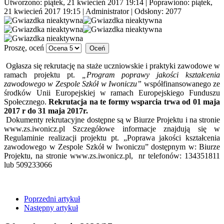
Utworzono: piątek, 21 kwiecień 2017 19:14
|
Poprawiono: piątek,
21 kwiecień 2017 19:15
|
Administrator
| Odsłony: 2077
Proszę, oceń
Ogłasza się rekrutację na staże uczniowskie i praktyki zawodowe w
ramach projektu pt.
„Program poprawy jakości kształcenia
zawodowego w Zespole Szkół w Iwoniczu”
współfinansowanego ze
środków Unii Europejskiej w ramach Europejskiego Funduszu
Społecznego.
Rekrutacja na te formy wsparcia trwa od 01 maja
2017 r do 31 maja 2017r.
Dokumenty rekrutacyjne dostępne są w Biurze Projektu i na stronie
www.zs.iwonicz.pl Szczegółowe informacje znajdują się w
Regulaminie realizacji projektu pt. „Poprawa jakości kształcenia
zawodowego w Zespole Szkół w Iwoniczu” dostępnym w: Biurze
Projektu, na stronie www.zs.iwonicz.pl, nr telefonów: 134351811
lub 509233066
Poprzedni artykuł
Następny artykuł