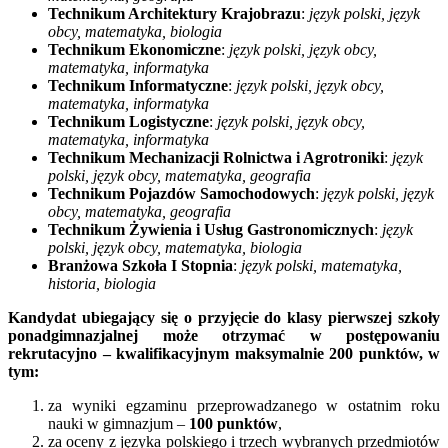
Technikum Architektury Krajobrazu
:
język polski, język
obcy, matematyka, biologia
Technikum Ekonomiczne
:
język polski, język obcy,
matematyka, informatyka
Technikum Informatyczne
:
język polski, język obcy,
matematyka, informatyka
Technikum Logistyczne
:
język polski, język obcy,
matematyka, informatyka
Technikum Mechanizacji Rolnictwa i Agrotroniki
:
język
polski, język obcy, matematyka, geografia
Technikum Pojazdów Samochodowych
:
język polski, język
obcy, matematyka, geografia
Technikum Żywienia i Usług Gastronomicznych
:
język
polski, język obcy, matematyka, biologia
Branżowa Szkoła I Stopnia
:
język polski, matematyka,
historia, biologia
Kandydat ubiegający się o przyjęcie do klasy pierwszej szkoły
ponadgimnazjalnej może otrzymać w postępowaniu
rekrutacyjno – kwalifikacyjnym maksymalnie 200 punktów, w
tym:
za wyniki egzaminu przeprowadzanego w ostatnim roku
nauki w gimnazjum –
100 punktów
,
za oceny z języka polskiego i trzech wybranych przedmiotów