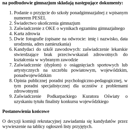
na podbudowie gimnazjum składają następujące dokumenty:
Podanie o przyjęcie do szkoły ponadgimnazjalnej z wpisanym
numerem PESEL
Świadectwo ukończenia gimnazjum
Zaświadczenie z OKE o wynikach egzaminu gimnazjalnego
Karta zdrowia
Dwie fotografie (opisane na odwrocie: imię i nazwisko, data
urodzenia, adres zamieszkania)
Kandydaci do szkół zawodowych: zaświadczenie lekarskie
stwierdzające brak przeciwwskazań zdrowotnych do
kształcenia w wybranym zawodzie
Zaświadczenie (dyplom) o osiągnięciach sportowych lub
artystycznych na szczeblu powiatowym, wojewódzkim,
ponadwojewódzkim
Opinia publicznej poradni psychologiczno-pedagogicznej, w
tym poradni specjalistycznej dla uczniów z problemami
zdrowotnymi
Zaświadczenie Podkarpackiego Kuratora Oświaty o
uzyskaniu tytułu finalisty konkursu wojewódzkiego
Postanowienia końcowe
O decyzji komisji rekrutacyjnej zawiadamia się kandydatów przez
wywieszenie na tablicy ogłoszeń listy przyjętych.