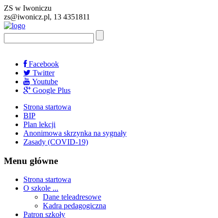
ZS w Iwoniczu
zs@iwonicz.pl, 13 4351811
Facebook
Twitter
Youtube
Google Plus
Strona startowa
BIP
Plan lekcji
Anonimowa skrzynka na sygnały
Zasady (COVID-19)
Menu główne
Strona startowa
O szkole ...
Dane teleadresowe
Kadra pedagogiczna
Patron szkoły