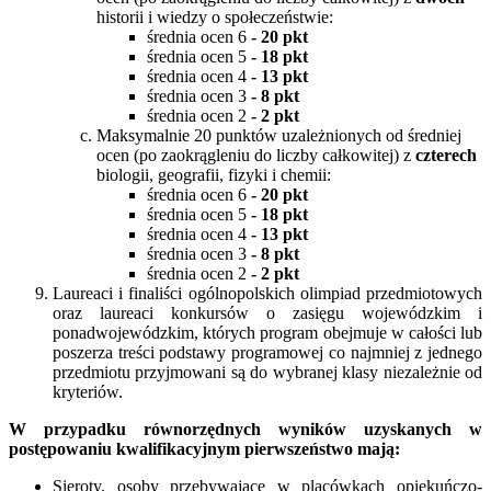
historii i wiedzy o społeczeństwie:
średnia ocen 6
- 20 pkt
średnia ocen 5
- 18 pkt
średnia ocen 4
- 13 pkt
średnia ocen 3
- 8 pkt
średnia ocen 2
- 2 pkt
Maksymalnie 20 punktów uzależnionych od średniej
ocen (po zaokrągleniu do liczby całkowitej) z
czterech
biologii, geografii, fizyki i chemii:
średnia ocen 6
- 20 pkt
średnia ocen 5
- 18 pkt
średnia ocen 4
- 13 pkt
średnia ocen 3
- 8 pkt
średnia ocen 2
- 2 pkt
Laureaci i finaliści ogólnopolskich olimpiad przedmiotowych
oraz laureaci konkursów o zasięgu wojewódzkim i
ponadwojewódzkim, których program obejmuje w całości lub
poszerza treści podstawy programowej co najmniej z jednego
przedmiotu przyjmowani są do wybranej klasy niezależnie od
kryteriów.
W przypadku równorzędnych wyników uzyskanych w
postępowaniu kwalifikacyjnym pierwszeństwo mają:
Sieroty, osoby przebywające w placówkach opiekuńczo-