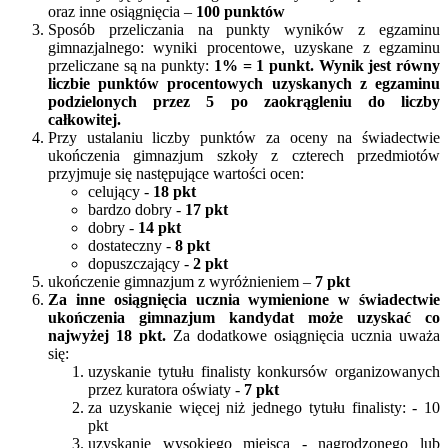
oraz inne osiągnięcia –
100 punktów
Sposób przeliczania na punkty wyników z egzaminu
gimnazjalnego: wyniki procentowe, uzyskane z egzaminu
przeliczane są na punkty:
1% = 1 punkt. Wynik jest równy
liczbie punktów procentowych uzyskanych z egzaminu
podzielonych przez 5 po zaokrągleniu do liczby
całkowitej.
Przy ustalaniu liczby punktów za oceny na świadectwie
ukończenia gimnazjum szkoły z czterech przedmiotów
przyjmuje się następujące wartości ocen:
celujący -
18 pkt
bardzo dobry -
17 pkt
dobry -
14 pkt
dostateczny -
8 pkt
dopuszczający -
2 pkt
ukończenie gimnazjum z wyróżnieniem –
7 pkt
Za inne osiągnięcia ucznia wymienione w świadectwie
ukończenia gimnazjum kandydat może uzyskać co
najwyżej 18 pkt.
Za dodatkowe osiągnięcia ucznia uważa
się:
uzyskanie tytułu finalisty konkursów organizowanych
przez kuratora oświaty -
7 pkt
za uzyskanie więcej niż jednego tytułu finalisty: - 10
pkt
uzyskanie wysokiego miejsca - nagrodzonego lub