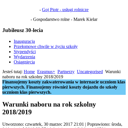
-
Goj Piotr - usługi rolnicze
- Gospodarstwo rolne - Marek Kielar
Jubileusz 30-lecia
Inauguracja
Przełomowe chwile w życiu szkoły
Stypendyści
Wydarzenia
Osiągnięcia
Jesteś tutaj:
Home
Erasmus+
Partnerzy
Uncategorised
Warunki
naboru na rok szkolny 2018/2019
Finansujemy koszty zakwaterowania w internacie uczniom klas
pierwszych. Finansujemy również koszty dojazdu do szkoły
uczniom klas pierwszych.
Warunki naboru na rok szkolny
2018/2019
Utworzono: czwartek, 30 marzec 2017 21:01
|
Poprawiono: środa,