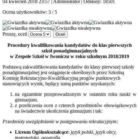
04 kwiecień 2018 23:57
|
Administrator
| Odsłony: 18501
Ocena użytkowników:
3
/
5
Proszę, oceń
Procedury kwalifikowania kandydatów do klas pierwszych
szkół ponadgimnazjalnych
w Zespole Szkół w Iwoniczu w roku szkolnym 2018/2019
Podstawą zakwalifikowania kandydatów do klasy pierwszej szkoły
ponadgimnazjalnej jest osiągnięcie określonych przez Szkolną
Komisję Rekrutacyjno-Kwalifikacyjną progów punktowych
stanowiących wynik, będący sumą punktów uzyskanych:
na egzaminie przeprowadzonym w ostatnim roku nauki w
gimnazjum.
z przeliczenia ocen z czterech przedmiotów obowiązkowych
na świadectwie ukończenia gimnazjum i tak:
Przedmioty uwzględnianie w postępowaniu rekrutacyjnym:
Liceum Ogólnokształcące
:
język polski, język obcy,
matematyka, geografia