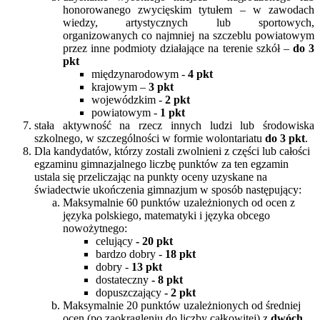
honorowanego zwycięskim tytułem – w zawodach
wiedzy, artystycznych lub sportowych,
organizowanych co najmniej na szczeblu powiatowym
przez inne podmioty działające na terenie szkół –
do 3
pkt
międzynarodowym -
4 pkt
krajowym –
3 pkt
wojewódzkim -
2 pkt
powiatowym -
1 pkt
stała aktywność na rzecz innych ludzi lub środowiska
szkolnego, w szczególności w formie wolontariatu
do 3 pkt
.
Dla kandydatów, którzy zostali zwolnieni z części lub całości
egzaminu gimnazjalnego liczbę punktów za ten egzamin
ustala się przeliczając na punkty oceny uzyskane na
świadectwie ukończenia gimnazjum w sposób następujący:
Maksymalnie 60 punktów uzależnionych od ocen z
języka polskiego, matematyki i języka obcego
nowożytnego:
celujący
- 20 pkt
bardzo dobry -
18 pkt
dobry -
13 pkt
dostateczny
- 8 pkt
dopuszczający
- 2 pkt
Maksymalnie 20 punktów uzależnionych od średniej
ocen (po zaokrągleniu do liczby całkowitej) z
dwóch