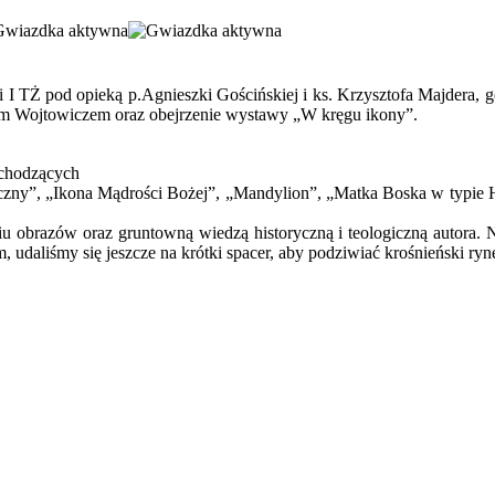
i I TŻ pod opieką p.Agnieszki Gościńskiej i ks. Krzysztofa Majdera
zym Wojtowiczem oraz obejrzenie wystawy „W kręgu ikony”.
pochodzących
eczny”, „Ikona Mądrości Bożej”, „Mandylion”, „Matka Boska w typie 
 obrazów oraz gruntowną wiedzą historyczną i teologiczną autora. N
udaliśmy się jeszcze na krótki spacer, aby podziwiać krośnieński ryn