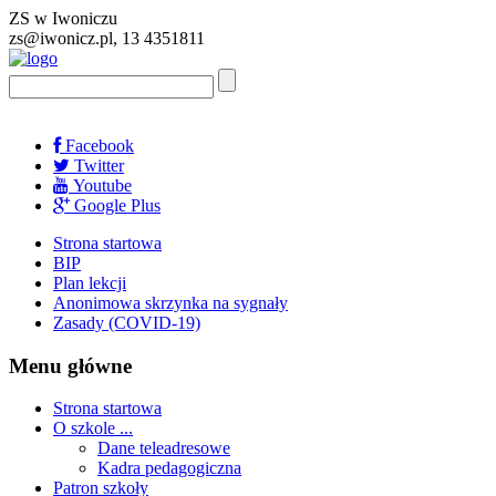
ZS w Iwoniczu
zs@iwonicz.pl, 13 4351811
Facebook
Twitter
Youtube
Google Plus
Strona startowa
BIP
Plan lekcji
Anonimowa skrzynka na sygnały
Zasady (COVID-19)
Menu główne
Strona startowa
O szkole ...
Dane teleadresowe
Kadra pedagogiczna
Patron szkoły