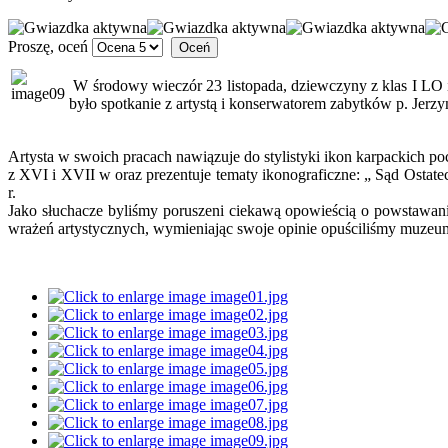
Proszę, oceń
W środowy wieczór 23 listopada, dziewczyny z klas I LO 
było spotkanie z artystą i konserwatorem zabytków p. Jer
Artysta w swoich pracach nawiązuje do stylistyki ikon karpackich 
z XVI i XVII w oraz prezentuje tematy ikonograficzne: „ Sąd Ostat
r.
Jako słuchacze byliśmy poruszeni ciekawą opowieścią o powstawaniu
wrażeń artystycznych, wymieniając swoje opinie opuściliśmy muzeum, 