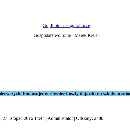
-
Goj Piotr - usługi rolnicze
- Gospodarstwo rolne - Marek Kielar
ierwszych. Finansujemy również koszty dojazdu do szkoły ucznio
, 27 listopad 2016 14:44
|
Administrator
| Odsłony: 2480