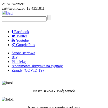
ZS w Iwoniczu
zs@iwonicz.pl, 13 4351811
Facebook
Twitter
Youtube
Google Plus
Strona startowa
BIP
Plan lekcji
Anonimowa skrzynka na sygnały
Zasady (COVID-19)
Nasza szkoła - Twój wybór
Nowoczesne pracownie językowe