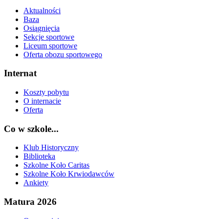
Aktualności
Baza
Osiągnięcia
Sekcje sportowe
Liceum sportowe
Oferta obozu sportowego
Internat
Koszty pobytu
O internacie
Oferta
Co w szkole...
Klub Historyczny
Biblioteka
Szkolne Koło Caritas
Szkolne Koło Krwiodawców
Ankiety
Matura 2026