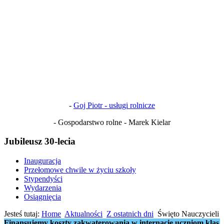
-
Goj Piotr - usługi rolnicze
- Gospodarstwo rolne - Marek Kielar
Jubileusz 30-lecia
Inauguracja
Przełomowe chwile w życiu szkoły
Stypendyści
Wydarzenia
Osiągnięcia
Jesteś tutaj:
Home
Aktualności
Z ostatnich dni
Święto Nauczycieli
Finansujemy koszty zakwaterowania w internacie uczniom klas