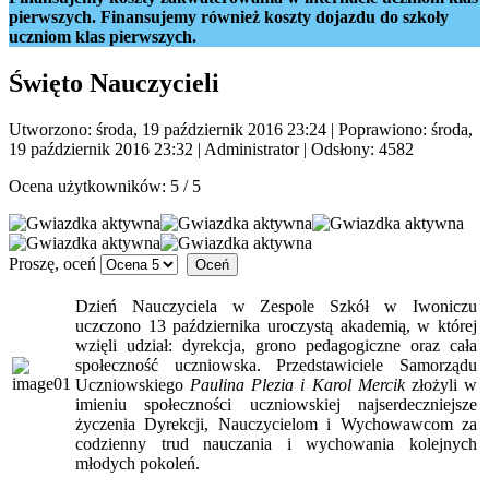
pierwszych. Finansujemy również koszty dojazdu do szkoły
uczniom klas pierwszych.
Święto Nauczycieli
Utworzono: środa, 19 październik 2016 23:24
|
Poprawiono: środa,
19 październik 2016 23:32
|
Administrator
| Odsłony: 4582
Ocena użytkowników:
5
/
5
Proszę, oceń
Dzień Nauczyciela w Zespole Szkół w Iwoniczu
uczczono 13 października uroczystą akademią, w której
wzięli udział: dyrekcja, grono pedagogiczne oraz cała
społeczność uczniowska. Przedstawiciele Samorządu
Uczniowskiego
Paulina Plezia i Karol Mercik
złożyli w
imieniu społeczności uczniowskiej najserdeczniejsze
życzenia Dyrekcji, Nauczycielom i Wychowawcom za
codzienny trud nauczania i wychowania kolejnych
młodych pokoleń.