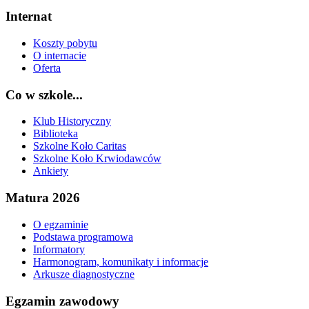
Internat
Koszty pobytu
O internacie
Oferta
Co w szkole...
Klub Historyczny
Biblioteka
Szkolne Koło Caritas
Szkolne Koło Krwiodawców
Ankiety
Matura 2026
O egzaminie
Podstawa programowa
Informatory
Harmonogram, komunikaty i informacje
Arkusze diagnostyczne
Egzamin zawodowy