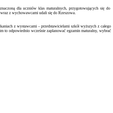
eznaczoną dla uczniów klas maturalnych, przygotowujących się do
rzy wraz z wychowawcami udali się do Rzeszowa.
otkaniach z wystawcami – przedstawicielami szkół wyższych z całego
li im to odpowiednio wcześnie zaplanować egzamin maturalny, wybrać