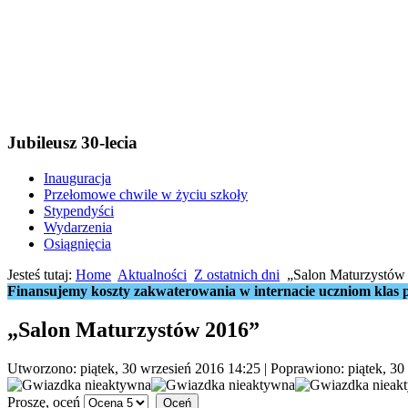
Jubileusz 30-lecia
Inauguracja
Przełomowe chwile w życiu szkoły
Stypendyści
Wydarzenia
Osiągnięcia
Jesteś tutaj:
Home
Aktualności
Z ostatnich dni
„Salon Maturzystów
Finansujemy koszty zakwaterowania w internacie uczniom klas p
„Salon Maturzystów 2016”
Utworzono: piątek, 30 wrzesień 2016 14:25
|
Poprawiono: piątek, 30
Proszę, oceń