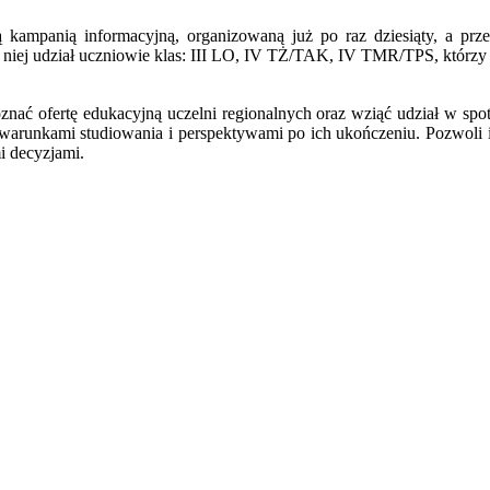
 kampanią informacyjną, organizowaną już po raz dziesiąty, a prz
li w niej udział uczniowie klas: III LO, IV TŻ/TAK, IV TMR/TPS, któ
poznać ofertę edukacyjną uczelni regionalnych oraz wziąć udział w sp
ki, warunkami studiowania i perspektywami po ich ukończeniu. Pozwo
i decyzjami.