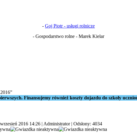
-
Goj Piotr - usługi rolnicze
- Gospodarstwo rolne - Marek Kielar
 2016”
ierwszych. Finansujemy również koszty dojazdu do szkoły ucznio
 wrzesień 2016 14:26
|
Administrator
| Odsłony: 4034