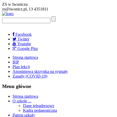
ZS w Iwoniczu
zs@iwonicz.pl, 13 4351811
Facebook
Twitter
Youtube
Google Plus
Strona startowa
BIP
Plan lekcji
Anonimowa skrzynka na sygnały
Zasady (COVID-19)
Menu główne
Strona startowa
O szkole ...
Dane teleadresowe
Kadra pedagogiczna
Patron szkoły