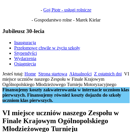
-
Goj Piotr - usługi rolnicze
- Gospodarstwo rolne - Marek Kielar
Jubileusz 30-lecia
Inauguracja
Przełomowe chwile w życiu szkoły
Stypendyści
Wydarzenia
Osiągnięcia
Jesteś tutaj:
Home
Strona startowa
Aktualności
Z ostatnich dni
VI
miejsce uczniów naszego Zespołu w Finale Krajowym
Ogólnopolskiego Młodzieżowego Turnieju Motoryzacyjnego
Finansujemy koszty zakwaterowania w internacie uczniom klas
pierwszych. Finansujemy również koszty dojazdu do szkoły
uczniom klas pierwszych.
VI miejsce uczniów naszego Zespołu w
Finale Krajowym Ogólnopolskiego
Młodzieżowego Turnieju